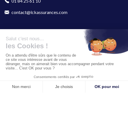
01 84 25 61 10
contact@lckassurances.com