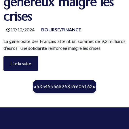
généreux malgré les
crises
17/12/2024
BOURSE/FINANCE
La générosité des Français atteint un sommet de 9,2 milliards
d’euros : une solidarité renforcée malgré les crises.
Lire la suite
(current)
53
54
55
56
57
58
59
60
61
62