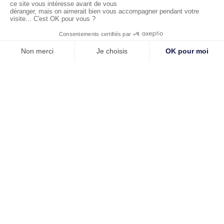
Nom *
Prénom *
Email *
=
S'abonner