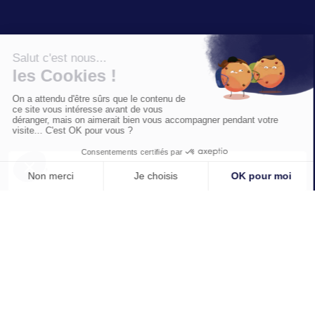
Nom *
Prénom *
Email *