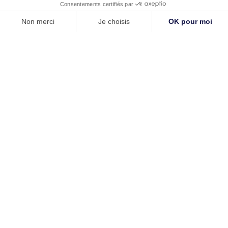
Nom *
Prénom *
Email *
=
S'abonner
© 2024 Tous droits réservés. Créé par
Actusite.fr
-
Mentions