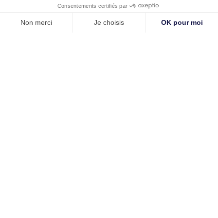
Nom *
Prénom *
Email *
=
S'abonner
© 2024 Tous droits réservés. Créé par
Actusite.fr
-
Mentions