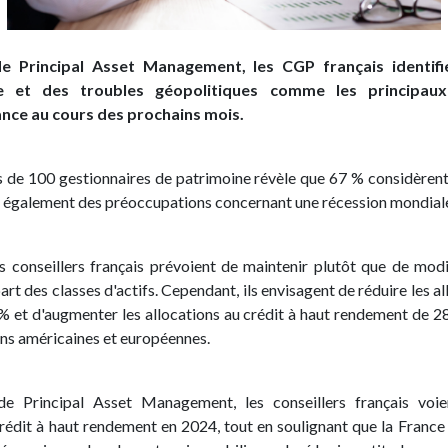
e Principal Asset Management, les CGP français identifi
 et des troubles géopolitiques comme les principaux
ance au cours des prochains mois.
s de 100 gestionnaires de patrimoine révèle que 67 % considèren
ec également des préoccupations concernant une récession mondiale
s conseillers français prévoient de maintenir plutôt que de modif
art des classes d'actifs. Cependant, ils envisagent de réduire les a
% et d'augmenter les allocations au crédit à haut rendement de 28
ons américaines et européennes.
e Principal Asset Management, les conseillers français voie
rédit à haut rendement en 2024, tout en soulignant que la France a