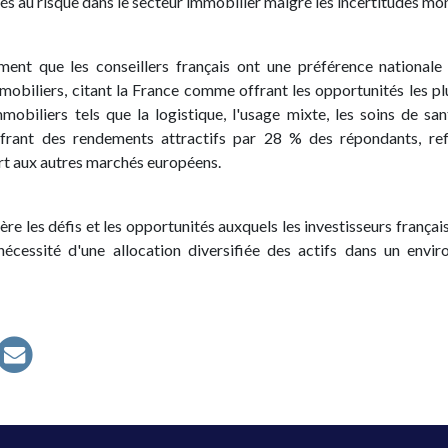
s au risque dans le secteur immobilier malgré les incertitudes mon
ement que les conseillers français ont une préférence national
mobiliers, citant la France comme offrant les opportunités les plu
mobiliers tels que la logistique, l'usage mixte, les soins de sant
frant des rendements attractifs par 28 % des répondants, re
ort aux autres marchés européens.
ère les défis et les opportunités auxquels les investisseurs françai
 nécessité d'une allocation diversifiée des actifs dans un env