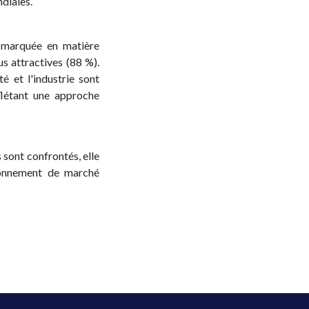
diales.
e marquée en matière
s attractives (88 %).
é et l'industrie sont
flétant une approche
s sont confrontés, elle
ironnement de marché