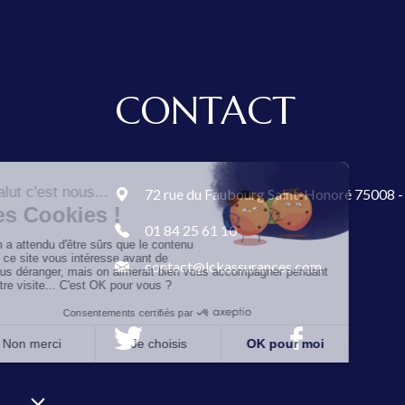
CONTACT
72 rue du Faubourg Saint-Honoré 75008 - 
01 84 25 61 10
contact@lckassurances.com