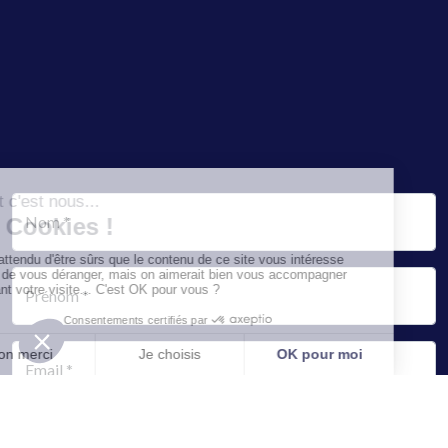
Nom *
Prénom *
Email *
=